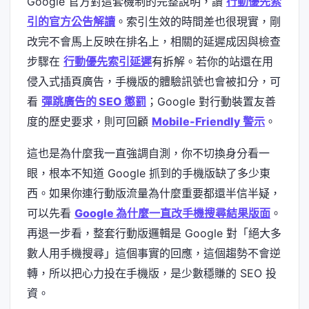
Google 官方對這套機制的完整說明，讀
行動優先索
引的官方公告解讀
。索引生效的時間差也很現實，剛
改完不會馬上反映在排名上，相關的延遲成因與檢查
步驟在
行動優先索引延遲
有拆解。若你的站還在用
侵入式插頁廣告，手機版的體驗訊號也會被扣分，可
看
彈跳廣告的 SEO 懲罰
；Google 對行動裝置友善
度的歷史要求，則可回顧
Mobile-Friendly 警示
。
這也是為什麼我一直強調自測，你不切換身分看一
眼，根本不知道 Google 抓到的手機版缺了多少東
西。如果你連行動版流量為什麼重要都還半信半疑，
可以先看
Google 為什麼一直改手機搜尋結果版面
。
再退一步看，整套行動版邏輯是 Google 對「絕大多
數人用手機搜尋」這個事實的回應，這個趨勢不會逆
轉，所以把心力投在手機版，是少數穩賺的 SEO 投
資。