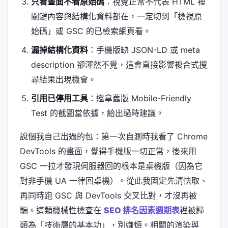
只看畫面不看原始碼
：視覺正常不代表 HTML 裡
關鍵內容與結構化資料都在，一定切到「檢視原
始碼」或 GSC 的已檢索網頁看。
漏掉結構化資料
：手機版缺 JSON-LD 或 meta
description 卻渾然不覺，這會直接影響複合式搜
尋結果出現機會。
引用已停用工具
：還拿舊版 Mobile-Friendly
Test 的截圖當依據，給出過時建議。
說個我自己出過的包：第一次自測時我看了 Chrome
DevTools 的畫面，覺得手機版一切正常，後來用
GSC 一拉才發現伺服器回的根本是桌機版（因為它
對非手機 UA 一律回桌機）。從此我固定先清快取、
再同時跑 GSC 與 DevTools 交叉比對，才沒再被
騙。這類機械性檢查在
SEO 排名因素週期表
裡被歸
類為「技術層的基本功」，別嫌煩。相關的渲染與