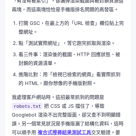
「有沒有被索引」，卻漏掉渲染截圖與被封鎖資源這
兩塊，而這兩塊恰恰是手機版排名問題的高發區。
打開 GSC，在最上方的「URL 檢查」欄位貼上完
整網址。
點「測試實際網址」，等它跑完抓取與渲染。
看三件事：渲染後的截圖、HTTP 回應狀態、被
封鎖的資源清單。
進階比對：用「檢視已檢索的網頁」看實際抓到
的 HTML，跟你想像的手機版對照。
我處理客戶網站時，這招最常抓到的問題是
把 CSS 或 JS 擋住了，導致
robots.txt
Googlebot 渲染不出完整版面，卻又查不到明顯錯
誤。另一個常見狀況是手機版漏了結構化資料，這時
可以順手用
複合式搜尋結果測試工具
交叉驗證。要