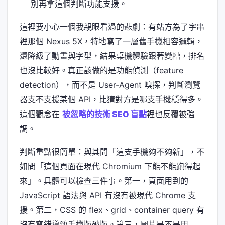
別再拿這個判斷功能支援。
這裡要小心一個我親眼看過的悲劇：有站方為了字串
裡那個 Nexus 5X，特地寫了一層舊手機相容邏輯，
還降級了動畫與字型，結果桌機體驗跟著變糟，排名
也沒比較好。真正該做的是功能偵測（feature
detection），而不是 User-Agent 嗅探，判斷瀏覽
器支不支援某個 API，比猜對方是哪支手機穩得多。
這個觀念在
被忽略的技術 SEO 盲點
裡也反覆被強
調。
判斷重點很簡單：與其問「這支手機夠不夠新」，不
如問「這個頁面在現代 Chromium 下能不能跑得起
來」。具體可以檢查三件事。第一，頁面用到的
JavaScript 語法與 API 有沒有被現代 Chrome 支
援。第二，CSS 的 flex、grid、container query 有
沒有寫錯導致手機版破版。第三，圖片是不是用