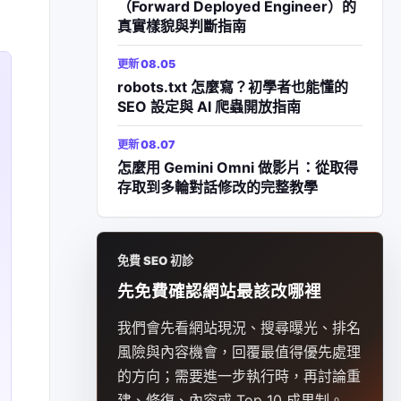
（Forward Deployed Engineer）的
真實樣貌與判斷指南
更新 08.05
robots.txt 怎麼寫？初學者也能懂的
SEO 設定與 AI 爬蟲開放指南
更新 08.07
怎麼用 Gemini Omni 做影片：從取得
存取到多輪對話修改的完整教學
免費 SEO 初診
先免費確認網站最該改哪裡
我們會先看網站現況、搜尋曝光、排名
風險與內容機會，回覆最值得優先處理
的方向；需要進一步執行時，再討論重
建、修復、內容或 Top 10 成果制。