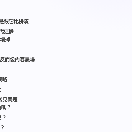
不是跟它比拼湊
時代更慘
破壞掉
，反而像內容農場
策略
化
的常見問題
題嗎？
寫？
本？