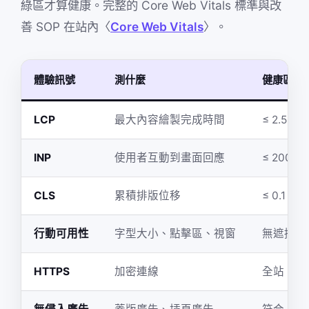
綠區才算健康。完整的 Core Web Vitals 標準與改
善 SOP 在站內〈
Core Web Vitals
〉。
體驗訊號
測什麼
健康區間
LCP
最大內容繪製完成時間
≤ 2.5 秒
INP
使用者互動到畫面回應
≤ 200 
CLS
累積排版位移
≤ 0.1
行動可用性
字型大小、點擊區、視窗
無遮擋、
HTTPS
加密連線
全站 HTT