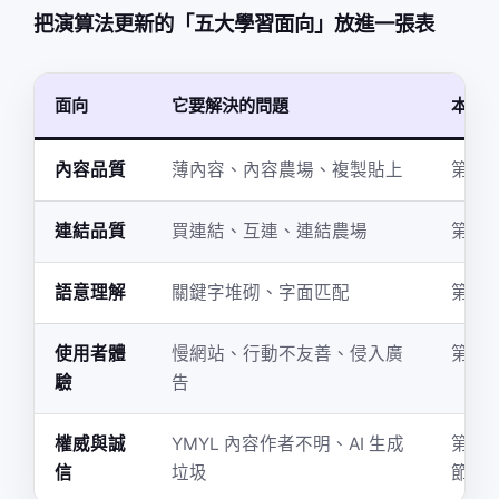
把演算法更新的「五大學習面向」放進一張表
面向
它要解決的問題
本章
內容品質
薄內容、內容農場、複製貼上
第三
連結品質
買連結、互連、連結農場
第四
語意理解
關鍵字堆砌、字面匹配
第六
使用者體
慢網站、行動不友善、侵入廣
第七
驗
告
權威與誠
YMYL 內容作者不明、AI 生成
第八
信
垃圾
節