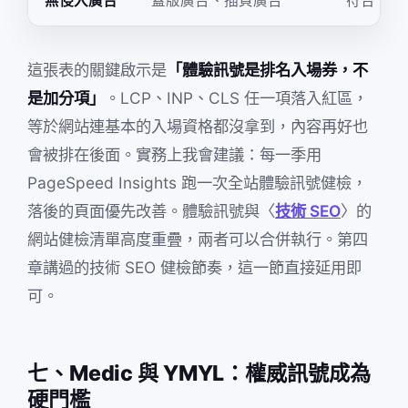
無侵入廣告
蓋版廣告、插頁廣告
符合 Bett
這張表的關鍵啟示是
「體驗訊號是排名入場券，不
是加分項」
。LCP、INP、CLS 任一項落入紅區，
等於網站連基本的入場資格都沒拿到，內容再好也
會被排在後面。實務上我會建議：每一季用
PageSpeed Insights 跑一次全站體驗訊號健檢，
落後的頁面優先改善。體驗訊號與〈
技術 SEO
〉的
網站健檢清單高度重疊，兩者可以合併執行。第四
章講過的技術 SEO 健檢節奏，這一節直接延用即
可。
七、Medic 與 YMYL：權威訊號成為
硬門檻