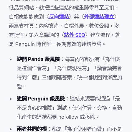
低品質網站，就把這些連結的權重歸零甚至反扣。
白帽應對對應到〈
反向連結
〉與〈
外部連結建立
〉
兩篇支柱頁：內容資產、白帽外展、數位公關，沒
有捷徑。第六章講過的〈
站外 SEO
〉建立流程，就
是 Penguin 時代唯一長期有效的連結策略。
避開 Panda 級風險
：每篇內容都要有「為什麼
是這個作者寫」「為什麼現在寫」「讀者讀完會
得到什麼」三個明確答案，缺一個就回到深度加
強。
避開 Penguin 級風險
：連結來源要能通過「是
不是真心的推薦」測試，任何付費、交換、自動
化產生的連結都要 nofollow 或移除。
兩者共同的根
：都是「為了使用者而做」而不是