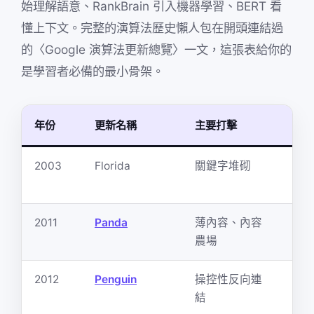
始理解語意、RankBrain 引入機器學習、BERT 看
懂上下文。完整的演算法歷史懶人包在開頭連結過
的〈Google 演算法更新總覽〉一文，這張表給你的
是學習者必備的最小骨架。
年份
更新名稱
主要打擊
白
2003
Florida
關鍵字堆砌
自
意
2011
Panda
薄內容、內容
深
農場
家
2012
Penguin
操控性反向連
白
結