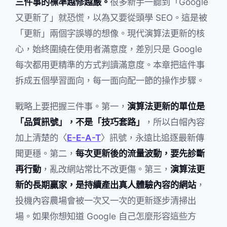
三件事的標準越修越嚴。
很多新手一聽到「Google
又更新了」就恐慌，以為又要從頭學 SEO。這是被
「更新」兩個字誤導的想像。現代演算法更新的核
心，始終圍繞在使用者滿意度，差別只是 Google
每次都用更精準的方式判讀滿意度。本章把這件事
拆成五個學習面向，每一面向配一節的操作步驟。
戰略上要把握三件事。第一，
演算法更新的單位是
「品質訊號」，不是「技巧套路」
，所以白帽內容
加上清楚的〈
E-E-A-T
〉訊號，永遠比追逐最新傳
聞更穩。第二，
每次更新後的流量波動，要先診斷
再行動
，亂改網站常比不改更傷。第三，
演算法更
新的長期贏家，是持續產出真人體驗內容的網站
，
投機內容農場會被一次又一次的更新逐步清掃出
場。如果你想知道 Google 自己怎麼形容這些方