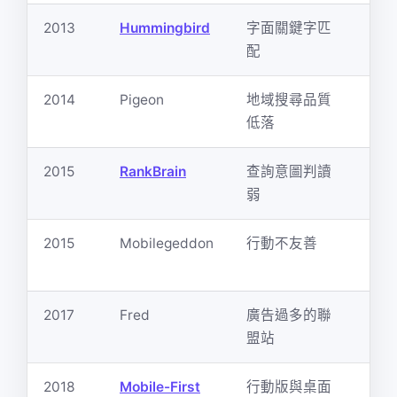
2013
Hummingbird
字面關鍵字匹
語
配
尾
2014
Pigeon
地域搜尋品質
Lo
低落
NA
2015
RankBrain
查詢意圖判讀
意
弱
詢
2015
Mobilegeddon
行動不友善
R
先
2017
Fred
廣告過多的聯
廣
盟站
2018
Mobile-First
行動版與桌面
回