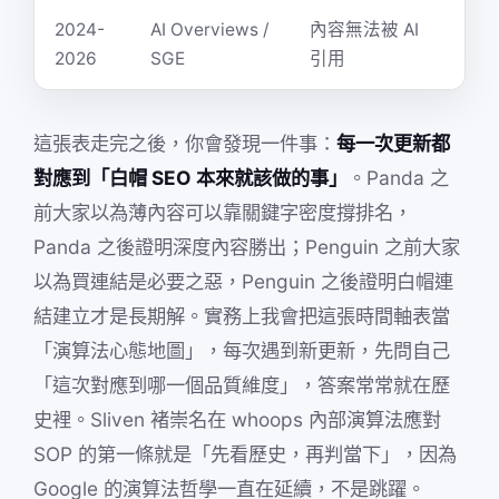
2024-
AI Overviews /
內容無法被 AI
結
2026
SGE
引用
優
這張表走完之後，你會發現一件事：
每一次更新都
對應到「白帽 SEO 本來就該做的事」
。Panda 之
前大家以為薄內容可以靠關鍵字密度撐排名，
Panda 之後證明深度內容勝出；Penguin 之前大家
以為買連結是必要之惡，Penguin 之後證明白帽連
結建立才是長期解。實務上我會把這張時間軸表當
「演算法心態地圖」，每次遇到新更新，先問自己
「這次對應到哪一個品質維度」，答案常常就在歷
史裡。Sliven 褚崇名在 whoops 內部演算法應對
SOP 的第一條就是「先看歷史，再判當下」，因為
Google 的演算法哲學一直在延續，不是跳躍。