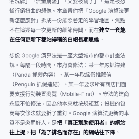
名洗牌」「流量崩盤」「又要被罰了」，這是被恐
慌行銷扭曲的想像。本章帶你把「Google 演算法更
新怎麼應對」拆成一份能照著走的學習地圖，焦點
不在追逐每一次更新的細節傳聞，而在
建立一套能
在任何更新下都站得穩的白帽長期思維
。
想像 Google 演算法是一座大型城市的都市計畫法
規。每隔一段時間，市府會修法：某一年嚴抓違建
（Panda 抓薄內容）、某一年取締假推薦信
（Penguin 抓假連結）、某一年要求所有商店門面
要支援行動裝置瀏覽（Mobile-First）。守法的建商
永遠不怕修法，因為他本來就按規矩蓋；投機的包
商每次修法就要拆了重釘。Google 演算法更新的本
質不是懲罰好人，是
把「真正幫助使用者」的網站
往上提，把「為了排名而存在」的網站往下降
。