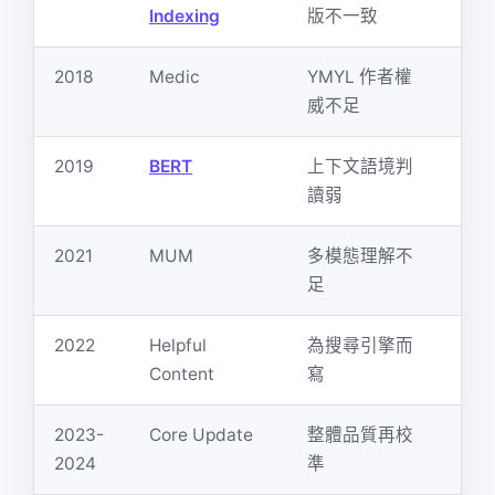
Indexing
版不一致
對
2018
Medic
YMYL 作者權
E-
威不足
實
2019
BERT
上下文語境判
自
讀弱
句
2021
MUM
多模態理解不
多
足
圖片
2022
Helpful
為搜尋引擎而
真
Content
寫
一
2023-
Core Update
整體品質再校
持
2024
準
薄