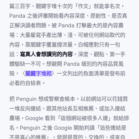
篇三百字、關鍵字堆十次的「作文」就能拿名次，
Panda 之後評審開始看內容深度、原創性、是否真
正解決讀者問題。被 Panda 打擊最大的是內容農
場：大量雇寫手產出薄、淺、可被任何網站取代的
內容，靠關鍵字覆蓋撐流量。白帽應對只有一句
話：
寫真人會想讀完的內容
，深度、觀點、第一手
體驗缺一不可。想避開 Panda 級別的內容品質風
險，〈
關鍵字堆砌
〉一文列出的負面清單是發布前
必看的自檢表。
把 Penguin 想成警察查帳本。以前網站可以花錢買
一堆反向連結、跟其他站長互相推薦、或加入連結
農場，Google 看到「這個網站被很多人連」就給排
名。Penguin 之後 Google 開始判讀「這些連結是
不是真心的推薦」，發現是買的、交換的、或來自