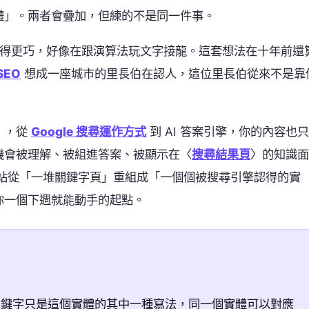
體」。兩者會疊加，但練的不是同一件事。
佈局得更巧，好像在跟演算法玩文字接龍。這套想法在十年前還
SEO
想成一座城市的里長伯在認人，這位里長伯從來不是靠
」，從
Google 搜尋運作方式
到 AI 答案引擎，你的內容也只
機會被理解、被組進答案、被顯示在〈
搜尋結果頁
〉的知識面
麼把網站從「一堆關鍵字頁」重組成「一個個被搜尋引擎認得的實
你一個下週就能動手的起點。
關鍵字只是這個實體的其中一種寫法，同一個實體可以對應