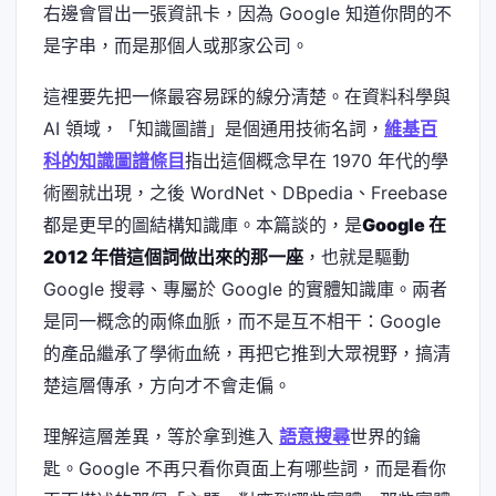
右邊會冒出一張資訊卡，因為 Google 知道你問的不
是字串，而是那個人或那家公司。
這裡要先把一條最容易踩的線分清楚。在資料科學與
AI 領域，「知識圖譜」是個通用技術名詞，
維基百
科的知識圖譜條目
指出這個概念早在 1970 年代的學
術圈就出現，之後 WordNet、DBpedia、Freebase
都是更早的圖結構知識庫。本篇談的，是
Google 在
2012 年借這個詞做出來的那一座
，也就是驅動
Google 搜尋、專屬於 Google 的實體知識庫。兩者
是同一概念的兩條血脈，而不是互不相干：Google
的產品繼承了學術血統，再把它推到大眾視野，搞清
楚這層傳承，方向才不會走偏。
理解這層差異，等於拿到進入
語意搜尋
世界的鑰
匙。Google 不再只看你頁面上有哪些詞，而是看你