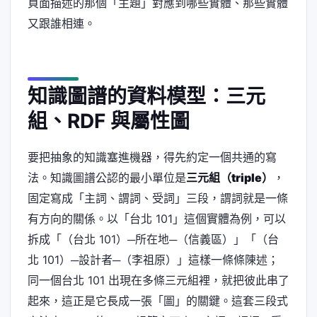
頁面描述的那個「主題」對應到哪些實體、那些實體
又跟誰相連。
知識圖譜的資料模型：三元
組、RDF 與屬性圖
要把抽象的知識塞進機器，得先約定一個共通的寫
法。知識圖譜公認的最小單位是
三元組（triple）
，
固定寫成「主詞、謂詞、受詞」三段，謂詞就是一條
有方向的關係。以「台北 101」這個實體為例，可以
拆成「（台北 101）─所在地─（信義區）」「（台
北 101）─設計者─（李祖原）」這樣一條條陳述；
同一個台北 101 出現在多條三元組裡，就把彼此串了
起來，這正是它長成一張「圖」的關鍵。這套三段式