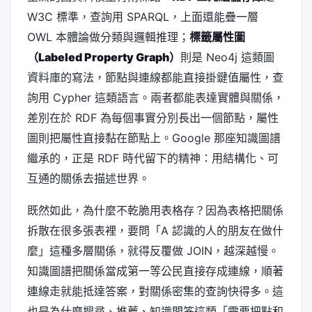
W3C 標準，查詢用 SPARQL，上面還能疊一層
OWL 本體論做分類與邏輯推理；
標籤屬性圖
（Labeled Property Graph）
則是 Neo4j 這類圖
資料庫的寫法，節點與連線都能直接掛鍵值屬性，查
詢用 Cypher 這類語言。兩者都能表達實體與關係，
差別在於 RDF 為每個事實分別長出一個節點，屬性
圖則把屬性直接黏在節點上。Google 那座知識圖譜
繼承的，正是 RDF 時代留下的精神：用結構化、可
互通的關係去描述世界。
既然如此，為什麼不乾脆用表格存？因為表格把關係
拆散在很多張表裡，要問「A 認識的人的朋友在做什
麼」這種多層關係，就得反覆做 JOIN，越深越慢。
知識圖譜把關係當成第一等公民直接存成連線，順著
連線走就能抵達答案，對關係密集的查詢快得多。這
也是為什麼搜尋、推薦、知識問答這類「需要把點和