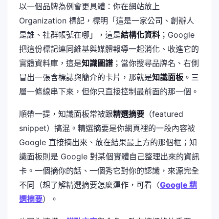
以一個品牌為例會更具體：你在網站放上
Organization 標記，標明「這是一家公司、創辦人
是誰、社群帳號在哪」，這是
結構化資料
；Google
把這份標記連同維基與媒體報導一起消化、收進它的
實體資料庫，這是
知識圖譜
；當你搜尋品牌名、右側
冒出一張含標誌與簡介的卡片，那就是
知識面板
。三
層一條線串下來，但你只直接控制最前面的那一個。
順帶一提，知識面板常被跟
精選摘要
（featured
snippet）搞混。精選摘要是你網頁裡的一段內容被
Google 直接摘出來、放在結果最上方的那個框；知
識面板則是 Google 對某個實體自己整理出來的資訊
卡。一個摘你的話、一個秀它對你的認識，來源完全
不同（想了解精選摘要怎麼運作，可看〈
Google 精
選摘要
）。