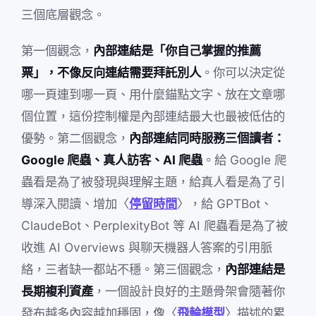
三個底層觀念。
第一個觀念，
內部連結是「你自己掌握的推薦
票」，不像反向連結需要拜託別人
。你可以決定從
哪一頁連到哪一頁、用什麼錨點文字、放在文章哪
個位置，這份控制權是內部連結最大也最被低估的
優勢。第二個觀念，
內部連結同時服務三個讀者：
Google 爬蟲、真人訪客、AI 爬蟲
。給 Google 爬
蟲看是為了被發現與理解主題，給真人看是為了引
導深入閱讀、增加〈
停留時間
〉，給 GPTBot、
ClaudeBot、PerplexityBot 等 AI 爬蟲看是為了被
收進 AI Overviews 與聊天機器人答案的引用脈
絡，三者缺一都站不穩。第三個觀念，
內部連結是
長期複利資產
，一個設計良好的主題骨架會隨著你
發布越多內容越加穩固，像〈
飛輪模型
〉描述的累