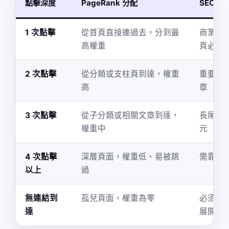
點擊深度
PageRank 分配
SEO 意
1 次點擊
從首頁直接連過去，分到最
商業轉
高權重
頁必放
2 次點擊
從分類或支柱頁到達，權重
重要分
高
章
3 次點擊
從子分類或相關文章到達，
長尾文
權重中
元
4 次點擊
深層頁面，權重低、易被跳
需靠內
以上
過
無連結到
孤兒頁面，權重為零
必須修
達
展開