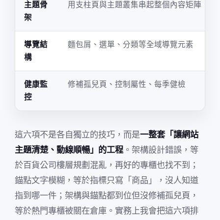
主題骨
用支柱頁與主題叢集串起整個內容矩陣
架
導覽結
麵包屑、選單、分類等全域導覽元素
構
健康監
修補孤兒頁、控制屬性、每季健檢
控
這六項不是各自獨立的技巧，而是
一整套「讓網站
主題清楚、動線順暢」的工程
。架構設計錯誤，等
於百貨公司樓層規劃混亂，再好的專櫃也找不到；
錨點文字模糊，等於指標只寫「商品」，沒人知道
指到哪一件；架構與錨點都到位但沒修補孤兒頁，
等於熱門專櫃被關在倉庫。實務上我會把這六項排