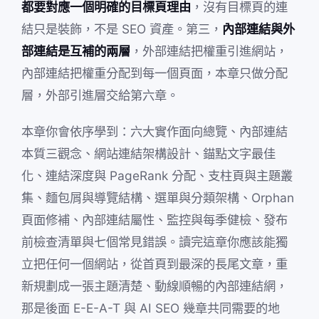
都要對應一個明確的目標頁理由
，沒有目標頁的連
結只是裝飾，不是 SEO 資產。第三，
內部連結與外
部連結是互補的兩層
，外部連結把權重引進網站，
內部連結把權重分配到每一個頁面，本章只做分配
層，外部引進層交給第六章。
本章你會依序學到：六大實作面向總覽、內部連結
本質三觀念、網站連結架構設計、錨點文字最佳
化、連結深度與 PageRank 分配、支柱頁與主題叢
集、麵包屑與導覽結構、選單與分類架構、Orphan
頁面修補、內部連結屬性、監控與每季健檢、發布
前檢查清單與七個常見錯誤。讀完這章你應該能獨
立把任何一個網站，從首頁到最深的長尾文章，重
新規劃成一張主題清楚、動線順暢的內部連結網，
那是後面 E-E-A-T 與 AI SEO 幾章共同需要的地