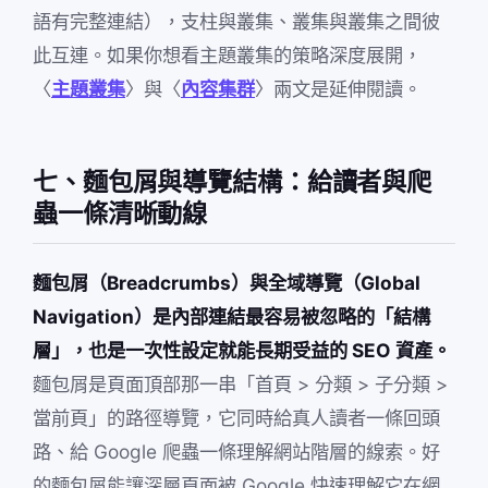
語有完整連結），支柱與叢集、叢集與叢集之間彼
此互連。如果你想看主題叢集的策略深度展開，
〈
主題叢集
〉與〈
內容集群
〉兩文是延伸閱讀。
七、麵包屑與導覽結構：給讀者與爬
蟲一條清晰動線
麵包屑（Breadcrumbs）與全域導覽（Global
Navigation）是內部連結最容易被忽略的「結構
層」，也是一次性設定就能長期受益的 SEO 資產。
麵包屑是頁面頂部那一串「首頁 > 分類 > 子分類 >
當前頁」的路徑導覽，它同時給真人讀者一條回頭
路、給 Google 爬蟲一條理解網站階層的線索。好
的麵包屑能讓深層頁面被 Google 快速理解它在網