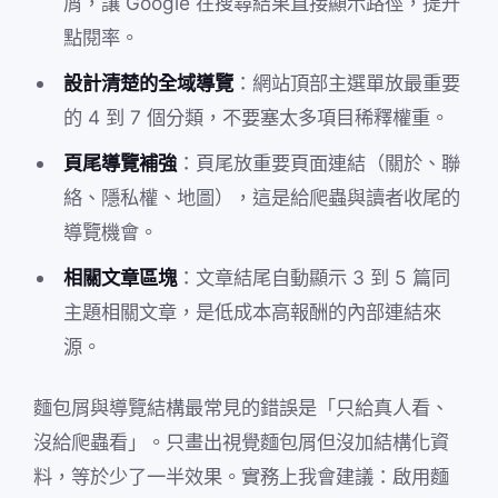
屑，讓 Google 在搜尋結果直接顯示路徑，提升
點閱率。
設計清楚的全域導覽
：網站頂部主選單放最重要
的 4 到 7 個分類，不要塞太多項目稀釋權重。
頁尾導覽補強
：頁尾放重要頁面連結（關於、聯
絡、隱私權、地圖），這是給爬蟲與讀者收尾的
導覽機會。
相關文章區塊
：文章結尾自動顯示 3 到 5 篇同
主題相關文章，是低成本高報酬的內部連結來
源。
麵包屑與導覽結構最常見的錯誤是「只給真人看、
沒給爬蟲看」。只畫出視覺麵包屑但沒加結構化資
料，等於少了一半效果。實務上我會建議：啟用麵