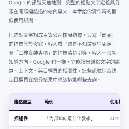
Google 的訊號天差地別。完整的錨點文字定義與分
類在開頭連結過的站內專文，本章給你實作時的最
低使用規則。
把錨點文字想成百貨公司樓層指標。只寫「商品」
的指標等於沒寫，客人看了還是不知道要往哪走；
寫「三樓女裝專櫃」的指標清楚引導，客人一眼就
知道方向。Google 也一樣，它能讀出錨點文字的語
意、上下文、與目標頁的相關性，這些訊號綜合決
定目標頁在搜尋結果中應該排進哪些查詢。
錨點類型
範例
使用比例
描述性
「內部連結最佳化教學」
40% 到