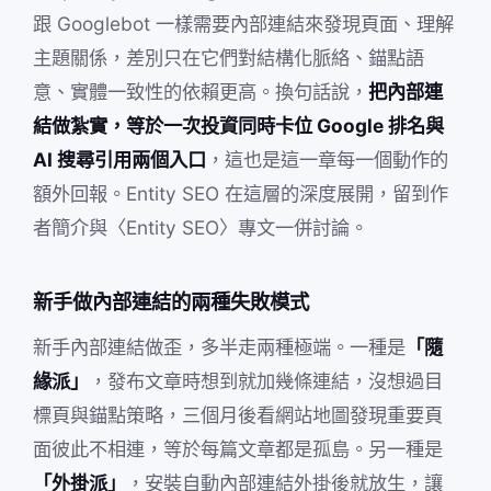
跟 Googlebot 一樣需要內部連結來發現頁面、理解
主題關係，差別只在它們對結構化脈絡、錨點語
意、實體一致性的依賴更高。換句話說，
把內部連
結做紮實，等於一次投資同時卡位 Google 排名與
AI 搜尋引用兩個入口
，這也是這一章每一個動作的
額外回報。Entity SEO 在這層的深度展開，留到作
者簡介與〈Entity SEO〉專文一併討論。
新手做內部連結的兩種失敗模式
新手內部連結做歪，多半走兩種極端。一種是
「隨
緣派」
，發布文章時想到就加幾條連結，沒想過目
標頁與錨點策略，三個月後看網站地圖發現重要頁
面彼此不相連，等於每篇文章都是孤島。另一種是
「外掛派」
，安裝自動內部連結外掛後就放生，讓