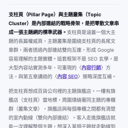
支柱頁（Pillar Page）與主題叢集（Topic
Cluster）是內部連結的戰略骨架，是把零散文章串
成一張主題網的標準武器。
支柱頁是涵蓋一個大主
題的長篇權威頁，主題叢集是圍繞支柱頁的長尾文
章群，兩者透過內部連結雙向互連，形成 Google
容易理解的主題實體。這套框架不是 SEO 玄學，是
大型內容站實測多年、可重現的〈
內容行銷
〉方
法，與第五章講過的〈
內容 SEO
〉策略深度互補。
把支柱頁想成百貨公司裡的主題旗艦店。一樓有旗
艦店（支柱頁）當地標，周圍環繞著同主題的專櫃
群（叢集文章），旗艦店與每個專櫃之間都有清楚
的室內動線（雙向內部連結）。客人走進旗艦店就
能一次理解整個主題，想深入某個子題就走動線到