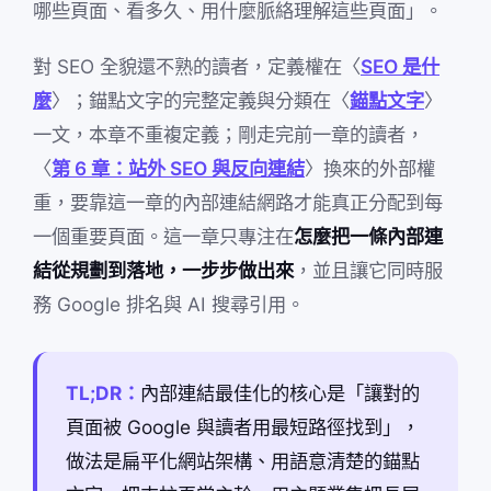
哪些頁面、看多久、用什麼脈絡理解這些頁面」。
對 SEO 全貌還不熟的讀者，定義權在〈
SEO 是什
麼
〉；錨點文字的完整定義與分類在〈
錨點文字
〉
一文，本章不重複定義；剛走完前一章的讀者，
〈
第 6 章：站外 SEO 與反向連結
〉換來的外部權
重，要靠這一章的內部連結網路才能真正分配到每
一個重要頁面。這一章只專注在
怎麼把一條內部連
結從規劃到落地，一步步做出來
，並且讓它同時服
務 Google 排名與 AI 搜尋引用。
TL;DR：
內部連結最佳化的核心是「讓對的
頁面被 Google 與讀者用最短路徑找到」，
做法是扁平化網站架構、用語意清楚的錨點