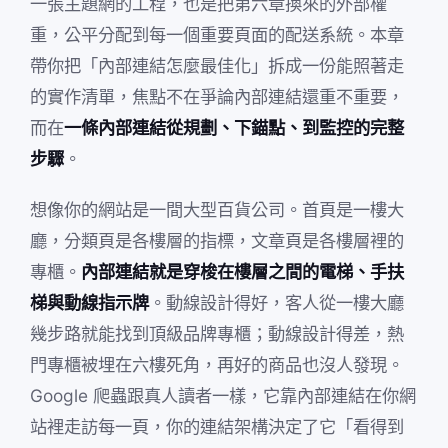
一張主題網的工程，也是把第六章換來的外部權
重，公平分配到每一個重要頁面的配送系統。本章
帶你把「內部連結怎麼最佳化」拆成一份能照著走
的實作清單，焦點不在爭論內部連結還重不重要，
而在
一條內部連結從規劃、下錨點、到監控的完整
步驟
。
想像你的網站是一間大型百貨公司。首頁是一樓大
廳，分類頁是各樓層的指標，文章頁是各樓層裡的
專櫃。
內部連結就是穿梭在樓層之間的電梯、手扶
梯與動線指示牌
。動線設計得好，客人從一樓大廳
幾步路就能找到頂級品牌專櫃；動線設計得差，熱
門專櫃被埋在六樓死角，再好的商品也沒人發現。
Google 爬蟲跟真人讀者一樣，它靠內部連結在你網
站裡走訪每一頁，你的連結架構決定了它「看得到