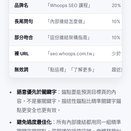
品牌名
「Whoops SEO 課程」
20% 到 
長尾問句
「內部連結怎麼做」
10% 到 
部分吻合
「這份連結架構指南」
10% 以內
裸 URL
「seo.whoops.com.tw」
少於 5%
無效詞
「點這裡」「了解更多」
趨近於零
語意優先於關鍵字
：錨點要能預測目標頁的內
容，不是塞關鍵字。描述性錨點比精準關鍵字錨
點更安全也更有效。
避免過度最佳化
：所有內部連結都用同一組精準