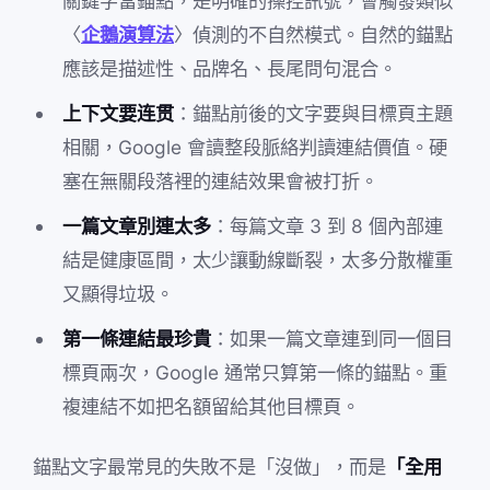
關鍵字當錨點，是明確的操控訊號，會觸發類似
〈
企鵝演算法
〉偵測的不自然模式。自然的錨點
應該是描述性、品牌名、長尾問句混合。
上下文要连贯
：錨點前後的文字要與目標頁主題
相關，Google 會讀整段脈絡判讀連結價值。硬
塞在無關段落裡的連結效果會被打折。
一篇文章別連太多
：每篇文章 3 到 8 個內部連
結是健康區間，太少讓動線斷裂，太多分散權重
又顯得垃圾。
第一條連結最珍貴
：如果一篇文章連到同一個目
標頁兩次，Google 通常只算第一條的錨點。重
複連結不如把名額留給其他目標頁。
錨點文字最常見的失敗不是「沒做」，而是
「全用