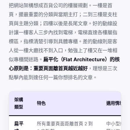
把網站架構想成百貨公司的樓層規劃。一樓是首
頁，擺最重要的分類與當期主打；二到三樓是支柱
頁與主題分類；四樓以後是長尾文章。好的動線設
計讓一樓客人三步內找到電梯，電梯直達各樓層指
標區，指標清楚引導到具體專櫃。差的動線則是客
人從一樓大廳找不到入口，勉強上了樓又在一堆相
似專櫃間迷路。
扁平化（Flat Architecture）的核
心原則是：重要頁面離首頁越近越好
，理想是三次
點擊內能到達任何一篇你想排名的文章。
架構
特色
適用情境
類型
扁平
所有重要頁面距離首頁 2 到
中小型網站、