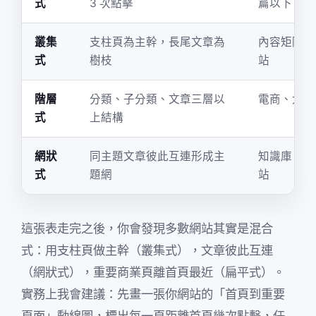
式
3 次點擊
篇以下
叢集
支柱頁為主幹，長尾文章為
內容矩陣型
式
樹枝
站
階層
分類、子分類、文章三層以
電商、大型
式
上結構
網狀
同主題文章彼此互連形成主
知識庫、長
式
題網
站
這張表走完之後，你會發現多數網站其實是混合
式：用支柱頁做主幹（叢集式），文章彼此互連
（網狀式），重要商業頁離首頁最近（扁平式）。
實務上我會建議：先畫一張你網站的「首頁到重要
頁面」動線圖，標出每一頁距離首頁幾次點擊，任