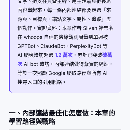
文字、把支柱頁當主幹、用主題叢集把長尾
內容串起來。每一條內部連結都要走過「來
源頁、目標頁、錨點文字、屬性、追蹤」五
個動作。實證資料：本章作者 Sliven 褚崇名
在 whoops 自建的邊緣觀測層量到單週被
GPTBot、ClaudeBot、PerplexityBot 等
AI 爬蟲造訪超過
1.2 萬次
，累計已突破
破萬
次
AI bot 造訪，內部連結做得紮實的網站，
等於一次照顧 Google 爬取路徑與所有 AI
搜尋入口的引用脈絡。
一、內部連結最佳化怎麼做：本章的
學習路徑與戰略