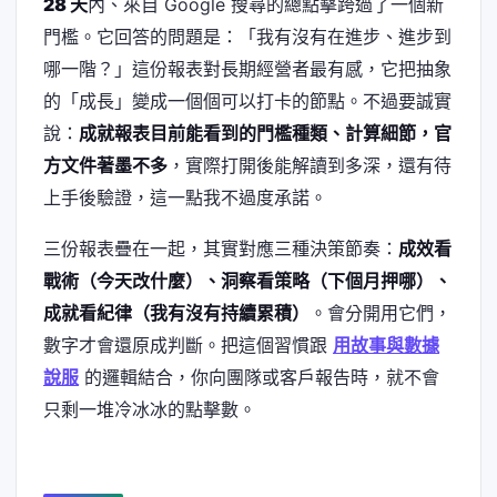
28 天
內、來自 Google 搜尋的總點擊跨過了一個新
門檻。它回答的問題是：「我有沒有在進步、進步到
哪一階？」這份報表對長期經營者最有感，它把抽象
的「成長」變成一個個可以打卡的節點。不過要誠實
說：
成就報表目前能看到的門檻種類、計算細節，官
方文件著墨不多
，實際打開後能解讀到多深，還有待
上手後驗證，這一點我不過度承諾。
三份報表疊在一起，其實對應三種決策節奏：
成效看
戰術（今天改什麼）、洞察看策略（下個月押哪）、
成就看紀律（我有沒有持續累積）
。會分開用它們，
數字才會還原成判斷。把這個習慣跟
用故事與數據
說服
的邏輯結合，你向團隊或客戶報告時，就不會
只剩一堆冷冰冰的點擊數。