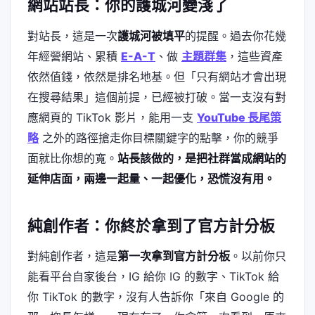
網站站長：你的護城河變淺了
對站長，這是一次
護城河被填平
的提醒。過去你花幾
年經營網站、累積
E-A-T
、做
主題群集
，這些資產
依然值錢，依然是排名地基。但「只有網站才會出現
在搜尋結果」這個前提，已經被打破。當一支沒有對
應網頁的 TikTok 影片，能用一支
YouTube 長尾策
略
之外的路徑搶走你目標關鍵字的點擊，你的競爭
面就比你想的寬。
站長該做的，是把社群當成網站的
延伸店面，兩邊一起量、一起優化，恐慌沒有用。
純創作者：你終於拿到了官方計分板
對純創作者，這是
第一次拿到官方計分板
。以前你只
能看平台自家後台，IG 給你 IG 的數字、TikTok 給
你 TikTok 的數字，沒有人告訴你「來自 Google 的