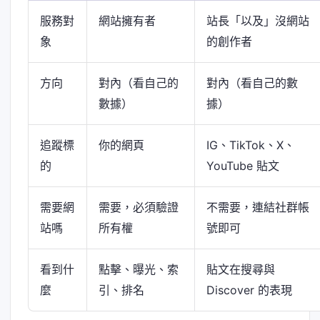
服務對
網站擁有者
站長「以及」沒網站
象
的創作者
方向
對內（看自己的
對內（看自己的數
數據）
據）
追蹤標
你的網頁
IG、TikTok、X、
的
YouTube 貼文
需要網
需要，必須驗證
不需要，連結社群帳
站嗎
所有權
號即可
看到什
點擊、曝光、索
貼文在搜尋與
麼
引、排名
Discover 的表現