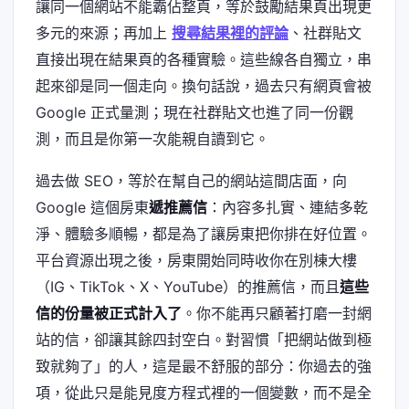
讓同一個網站不能霸佔整頁，等於鼓勵結果頁出現更
多元的來源；再加上
搜尋結果裡的評論
、社群貼文
直接出現在結果頁的各種實驗。這些線各自獨立，串
起來卻是同一個走向。換句話說，過去只有網頁會被
Google 正式量測；現在社群貼文也進了同一份觀
測，而且是你第一次能親自讀到它。
過去做 SEO，等於在幫自己的網站這間店面，向
Google 這個房東
遞推薦信
：內容多扎實、連結多乾
淨、體驗多順暢，都是為了讓房東把你排在好位置。
平台資源出現之後，房東開始同時收你在別棟大樓
（IG、TikTok、X、YouTube）的推薦信，而且
這些
信的份量被正式計入了
。你不能再只顧著打磨一封網
站的信，卻讓其餘四封空白。對習慣「把網站做到極
致就夠了」的人，這是最不舒服的部分：你過去的強
項，從此只是能見度方程式裡的一個變數，而不是全