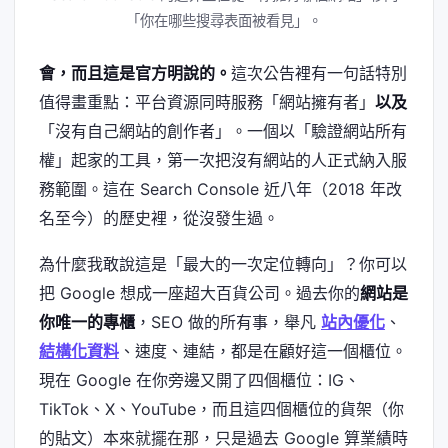
「你在哪些搜尋表面被看見」。
會，而且這是官方明說的。
這次公告裡有一句話特別
值得畫重點：平台資源同時服務「網站擁有者」
以及
「沒有自己網站的創作者」。一個以「驗證網站所有
權」起家的工具，第一次把沒有網站的人正式納入服
務範圍。這在 Search Console 近八年（2018 年改
名至今）的歷史裡，從沒發生過。
為什麼我敢說這是「最大的一次定位轉向」？你可以
把 Google 想成一座超大百貨公司。過去你的
網站是
你唯一的專櫃
，SEO 做的所有事，舉凡
站內優化
、
結構化資料
、速度、連結，都是在顧好這一個櫃位。
現在 Google 在你旁邊又開了四個櫃位：IG、
TikTok、X、YouTube，而且這四個櫃位的貨架（你
的貼文）本來就擺在那，只是過去 Google 算業績時