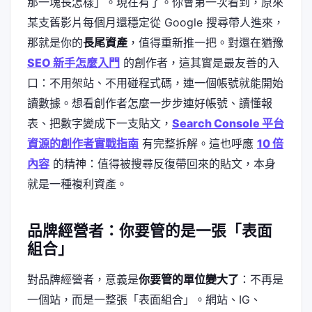
那一塊長怎樣」。現在有了。你會第一次看到，原來
某支舊影片每個月還穩定從 Google 搜尋帶人進來，
那就是你的
長尾資產
，值得重新推一把。對還在猶豫
SEO 新手怎麼入門
的創作者，這其實是最友善的入
口：不用架站、不用碰程式碼，連一個帳號就能開始
讀數據。想看創作者怎麼一步步連好帳號、讀懂報
表、把數字變成下一支貼文，
Search Console 平台
資源的創作者實戰指南
有完整拆解。這也呼應
10 倍
內容
的精神：值得被搜尋反復帶回來的貼文，本身
就是一種複利資產。
品牌經營者：你要管的是一張「表面
組合」
對品牌經營者，意義是
你要管的單位變大了
：不再是
一個站，而是一整張「表面組合」。網站、IG、