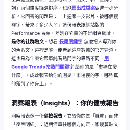
詞」兩個維度篩選排序，也能
匯出成檔案
做進一步分
析。它回答的問題是：「上週哪一支影片、被哪個搜
尋字、帶來了多少人？」這份報表跟網站版的
Performance 最像，差別在它量的不是網頁網址，
是你的社群貼文
。想看
長尾關鍵字
怎麼把人導到你
的舊貼文，這裡是唯一能看到這層數據的官方管道。
這也是為什麼它跟單純看熱門字的思路不同，
用
Google Trends 挖熱門關鍵字
給你的是「市場在搜
什麼」，成效報表給你的則是「市場搜的字，哪些真
的落到了你身上」。
洞察報表（Insights）：你的健檢報告
洞察報表像一份
健檢報告
。它給你的是「概覽」而非
「逐筆明細」：近期流量往哪個方向走、哪幾篇貼文