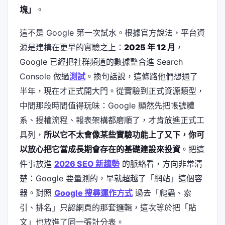
塊」
。
這不是 Google 第一次試水。根據官方說法，平台資
源是建構在更早的實驗之上：
2025 年 12 月
，
Google 已經把社群頻道的數據整合進 Search
Console 做過
測試
。換句話說，這條路他們想通了
半年，現在才正式開大門。從實驗到正式資源類型，
中間那段時間值得玩味：Google 顯然先把帳號體
系、授權流程、報表架構都磨順了，才肯放進正式工
具列，
所以它不太會像某些實驗功能上了又下，你可
以放心把它當成長期會存在的基礎建設來投資
。把這
件事放進
2026 SEO 新趨勢
的脈絡看，方向非常清
楚：Google 要量測的，早就超越了「網站」這個容
器。對照
Google 搜尋運作方式
過去「爬蟲、索
引、排名」只認網頁的那套邏輯，這次等於把「貼
文」也放進了同一張計分表。