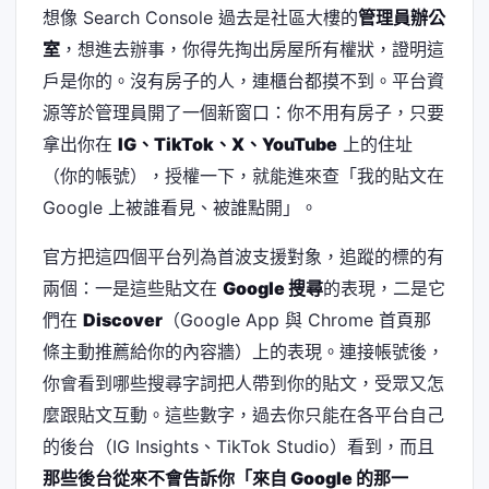
想像 Search Console 過去是社區大樓的
管理員辦公
室
，想進去辦事，你得先掏出房屋所有權狀，證明這
戶是你的。沒有房子的人，連櫃台都摸不到。平台資
源等於管理員開了一個新窗口：你不用有房子，只要
拿出你在
IG、TikTok、X、YouTube
上的住址
（你的帳號），授權一下，就能進來查「我的貼文在
Google 上被誰看見、被誰點開」。
官方把這四個平台列為首波支援對象，追蹤的標的有
兩個：一是這些貼文在
Google 搜尋
的表現，二是它
們在
Discover
（Google App 與 Chrome 首頁那
條主動推薦給你的內容牆）上的表現。連接帳號後，
你會看到哪些搜尋字詞把人帶到你的貼文，受眾又怎
麼跟貼文互動。這些數字，過去你只能在各平台自己
的後台（IG Insights、TikTok Studio）看到，而且
那些後台從來不會告訴你「來自 Google 的那一