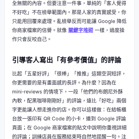
全無關的內容。但要注意一件事，單純的「客人覺得
不好吃」不在檢舉範圍內。那是人家的真實感受，你
只能用回覆來處理。亂檢舉反而可能讓 Google 降低
你商家檔案的信譽。就像
關鍵字堆砌
一樣，過度操
作只會反咬自己。
引導客人寫出「有參考價值」的評論
比起「五星好評」「很棒」「推推」這類空洞短評，
你更需要的是有畫面感的長評。為什麼？因為在
mini-reviews 的情境下，一段「他們的布朗尼外酥
內軟，配黑咖啡剛剛好」的評論，遠比「好吃」兩個
字更能讓人想走進你的店。你可以這樣做：在結帳櫃
台放一張印有 QR Code 的小卡，連到 Google 評論
頁面；在 Google 商家檔案的貼文中說明你重視詳細
的評論；訓練店員在服務結束時自然地提醒一句。注