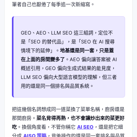
筆者自己也厭倦了每季追一次新縮寫。
GEO、AEO、LLM SEO 這三組詞，定位不
是「SEO 的替代品」，是「SEO 在 AI 搜尋
情境下的延伸」。
地基還是同一套，只是蓋
在上面的房間變多了
。AEO 偏向讓答案被 AI
概述引用，GEO 偏向生成式結果的能見度，
LLM SEO 偏向大型語言模型的理解，但三者
用的還是同一個排名與品質系統。
把這幾個名詞想成同一道菜換了菜單名稱，廚房還是
那間廚房。
菜名背得再熟，也不會讓炒出來的菜更好
吃
。換個角度看，不管你稱它
AI SEO
，還是把它細
分成
AISO 策略
，背後操作的還是同一套排名與品質