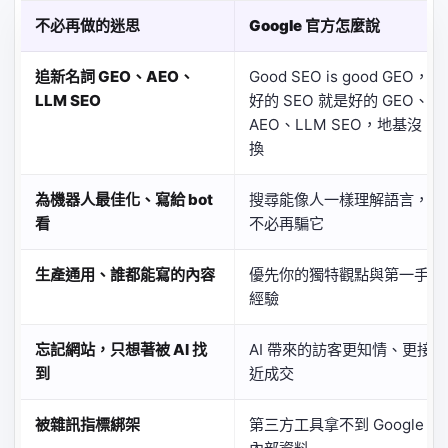
不必再做的迷思
Google 官方怎麼說
追新名詞 GEO、AEO、
Good SEO is good GEO，
LLM SEO
好的 SEO 就是好的 GEO、
AEO、LLM SEO，地基沒
換
為機器人最佳化、寫給 bot
搜尋能像人一樣理解語言，
看
不必再騙它
生產通用、誰都能寫的內容
優先你的獨特觀點與第一手
經驗
忘記網站，只想著被 AI 找
AI 帶來的訪客更知情、更接
到
近成交
被雜訊指標綁架
第三方工具拿不到 Google