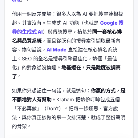
他用一個反差開場：很多人以為 AI 要把搜尋連根拔
起。其實沒有。生成式 AI 功能（也就是
Google 搜
尋的生成式 AI
）與傳統搜尋，植基於
同一套核心排
名與品質系統
，而且從既有的搜尋索引擷取最新內
容。換句話說，
AI Mode
直接建在核心排名系統
上。SEO 的全名是搜尋引擎最佳化，這個「最佳
化」的對象從沒換過。
地基還在，只是難度被調高
了
。
如果你只想記住一句話，就是這句：
你贏的方式，是
不斷地對人有幫助
。Kraham 把這份叮嚀包成五個
「不必再做」（Don’t）。把每一條迷思、官方說
法、與你真正該做的事一次排清楚，就成了整份聲明
的骨架。