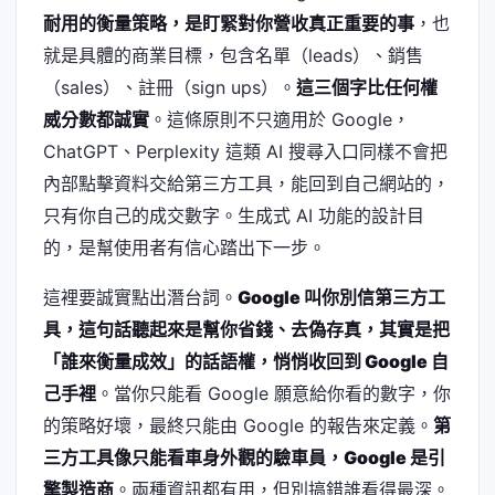
耐用的衡量策略，是盯緊對你營收真正重要的事
，也
就是具體的商業目標，包含名單（leads）、銷售
（sales）、註冊（sign ups）。
這三個字比任何權
威分數都誠實
。這條原則不只適用於 Google，
ChatGPT、Perplexity 這類 AI 搜尋入口同樣不會把
內部點擊資料交給第三方工具，能回到自己網站的，
只有你自己的成交數字。生成式 AI 功能的設計目
的，是幫使用者有信心踏出下一步。
這裡要誠實點出潛台詞。
Google 叫你別信第三方工
具，這句話聽起來是幫你省錢、去偽存真，其實是把
「誰來衡量成效」的話語權，悄悄收回到 Google 自
己手裡
。當你只能看 Google 願意給你看的數字，你
的策略好壞，最終只能由 Google 的報告來定義。
第
三方工具像只能看車身外觀的驗車員，Google 是引
擎製造商
。兩種資訊都有用，但別搞錯誰看得最深。