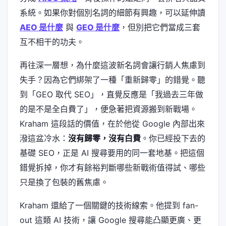
系統。如果你對個別名詞的細節有興趣，可以延伸讀
AEO 是什麼
與
GEO 是什麼
，但別把它們當成三套
互不相干的功夫。
再往深一層想，為什麼這波新名詞會讓行銷人焦慮到
失手？因為它們綁架了一種「重新歸零」的錯覺。聽
到「GEO 取代 SEO」，直覺反應是「我過去三年做
的是不是全白費了」，便急著把資源搬到新戰場。
Kraham 這段話的價值，在於他從 Google 內部出來
潑這盆冷水：
沒有歸零，沒有白費
。你已經投下去的
基礎 SEO，正是 AI 搜尋要用的同一套地基。把這個
錯覺拆掉，你才有餘裕判斷哪些新戰術值得試、哪些
只是換了包裝的舊焦慮。
Kraham 還給了一個關鍵的技術線索。他提到 fan-
out 這類 AI 技術，讓 Google 搜尋能凸顯更廣、更