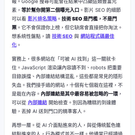
報。Google 搜尋可能會在結果中凸顯這類豐富元
素，
等於幫你開第二個曝光入口
。影片 SEO 的細節
可以看
影片排名策略
。
技術 SEO 是門檻，不是門
票
。它不會保證你上榜，但它缺席會直接把你淘汰。
想系統性盤點，讀
技術 SEO
與
網站程式碼最佳
化
。
實務上，很多網站在「可被 AI 找到」這一關就卡
住。JavaScript 渲染讓內容讀不到、robots 把重要
目錄誤擋、內部連結結構混亂，這些都是常見的隱形
失血。我們接手過的網站，十個有七個栽在這裡，不
是栽在內容。
內部連結是其中最容易被忽略的一環
，
可以從
內部連結
開始檢查。別因為糟糕的到達體
驗，丟掉 AI 送到門口的精準客人。
再想一層。從 AI 介面點進來的人，與從傳統藍色連
結點進來的人，行為模式並不一樣。他通常已經讀過