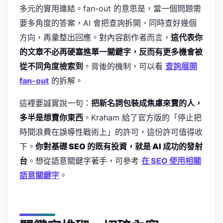
多元的實用連結。fan-out 的意思是，當一個問題需
要多角度的答案，AI 會把查詢拆開、同時查好幾個
方向，再彙整出回應。對內容創作者而言，
這代表你
的文章不必再硬塞進單一關鍵字，反而有更多機會被
從不同角度檢索到
。背後的機制，可以看
查詢展開
fan-out
的拆解。
這裡要誠實說一句：
把新名詞包裝成焦慮來賣的人，
多半是想賣你東西
。Kraham 給了官方版的「停止把
時間浪費在誤導性戰術上」的許可，這份許可值得收
下。
你對基礎 SEO 的既有投資，就是 AI 成功的發射
台
。想從語意關鍵字著手，可參考
在 SEO 使用相關
語意關鍵字
。