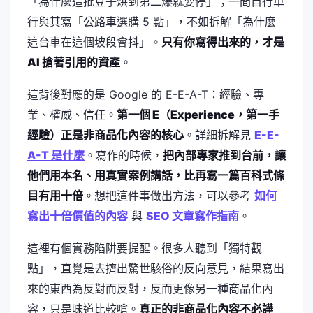
「為什麼這批豆子烘到第二爆就要停」；一間自行車
行與其寫「公路車選購 5 點」，不如拆解「為什麼
這台車在這個坡段會抖」。
只有你寫得出來的，才是
AI 搶著引用的資產
。
這背後對應的是 Google 的 E-E-A-T：經驗、專
業、權威、信任。
第一個 E（Experience，第一手
經驗）正是非商品化內容的核心
。詳細拆解見
E-E-
A-T 是什麼
。寫作的時候，
把內部專家推到台前，讓
他們用本名、用真實案例講話，比再寫一篇百科式條
目有用十倍
。想把這件事做出方法，可以參考
如何
寫出十倍價值的內容
與
SEO 文章寫作指南
。
這裡有個實務陷阱要提醒。很多人聽到「獨特觀
點」，直覺是去擠出驚世駭俗的反向意見，結果寫出
來的東西為反對而反對，反而更像另一種商品化內
容，只是味道比較嗆。
真正的非商品化內容不必譁