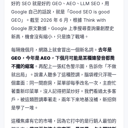
好的 SEO 就是好的 GEO、AEO、LLM SEO，用
Google 自己的話說，就是「Good SEO is good
GEO」。截至 2026 年 6 月，根據 Think with
Google 原文數據，Google 上季搜尋查詢量創歷史
新高，機會沒有縮小，只是換了戰場。
每隔幾個月，網路上就會冒出一個新名詞。
去年是
GEO，今年是 AEO，下個月可能是某種連發音都喬
不攏的縮寫
。再配上一張紅色警示圖，告訴你「不做
就出局」。說書人聽多了這種腔調，腦袋裡只浮現一
個畫面：同一間廚房，菜單卻每季改名一次，主廚忙
著重新印菜單，沒人記得把菜炒好。我們看過太多客
戶，被這類腔調牽著走，兩年下來地基沒補，新招倒
是學了一堆。
這種焦慮有它的市場，因為它打中的是行銷人最怕的