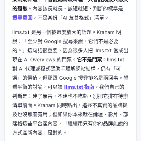
的殘骸
。內容該長就長、該短就短，判斷的標準是
搜尋意圖
，不是某份「AI 友善格式」清單。
llms.txt 是另一個被過度放大的話題。Kraham 明
說：「至少對 Google 搜尋來說，它們不是必要
的。」這句話很重要，因為很多人把 llms.txt 當成出
現在 AI Overviews 的門票。
它不是門票
。llms.txt
對 AI 代理或程式碼助手理解網站結構，仍有「可
選」的價值，但那跟 Google 搜尋排名是兩回事。想
看平衡的討論，可以讀
llms.txt 指南
。我們自己的
判斷是：建了無害，不建也不吃虧，別把它排在待辦
清單前面。Kraham 同時點出，追逐不真實的品牌提
及也沒那麼有用；但如果你本來就在論壇、影片、部
落格這些平台產內容，「繼續用只有你的品牌能說的
方式產新內容」是對的。