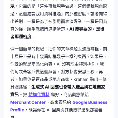
眾
。它靠的是「這件事我親手做過、這個錯我親自踩
過、這個結論我用資料推過」的那種密度。讀者聞得
出差別：一種是為了被引用而表演專業，一種是因為
真的懂，順手就把門道講清楚。
AI 搜尋要的，是後
者那種密度
。
做一個簡單的檢驗：把你的文章標題丟進搜尋框，前
十頁是不是有十幾篇結構幾乎一樣的東西？如果是，
你做的就是商品化內容，AI 沒有理由特別挑你。我
們每次帶客戶做這個練習，對方都會安靜三秒。再
者，如果你是賣商品或地方商家，Kraham 點出一條
具體路徑：
生成式 AI 回應也會帶入產品與在地商家
資訊
。把
結構化資料
顧好，商品動態饋給
Merchant Center
、商家資訊給
Google Business
Profile
，能讓你在 AI 回應與其他搜尋結果都被看
見。