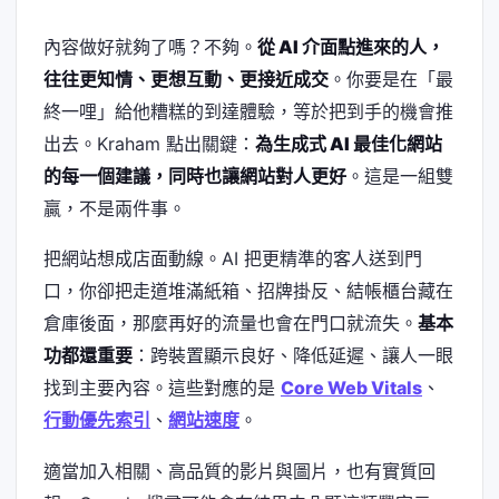
內容做好就夠了嗎？不夠。
從 AI 介面點進來的人，
往往更知情、更想互動、更接近成交
。你要是在「最
終一哩」給他糟糕的到達體驗，等於把到手的機會推
出去。Kraham 點出關鍵：
為生成式 AI 最佳化網站
的每一個建議，同時也讓網站對人更好
。這是一組雙
贏，不是兩件事。
把網站想成店面動線。AI 把更精準的客人送到門
口，你卻把走道堆滿紙箱、招牌掛反、結帳櫃台藏在
倉庫後面，那麼再好的流量也會在門口就流失。
基本
功都還重要
：跨裝置顯示良好、降低延遲、讓人一眼
找到主要內容。這些對應的是
Core Web Vitals
、
行動優先索引
、
網站速度
。
適當加入相關、高品質的影片與圖片，也有實質回