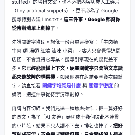
stuffed）的彆扭文案，也不必把內容切成人工碎片
（tiny artificial snippets），更不必為了 Google
搜尋特別去建 llms.txt。
這三件事，Google 都幫你
從待辦清單上劃掉了
。
先講關鍵字堆砌。想像一份菜單這樣寫：「牛肉麵
牛肉 麵 湯麵 紅燒 滷味 小菜」。客人只會覺得這間
店怪，不會覺得它專業。搜尋引擎現在的感覺差不
多。
它已經能讀懂上下文，硬塞關鍵字只會讓文章讀
起來像故障的標價機
。如果你還在糾結要塞幾次關鍵
字，請直接看
關鍵字堆砌是什麼
與
關鍵字密度
的
說明，把這件事從待辦清單劃掉。
再講內容切碎。我們見過一種焦慮操作：把一篇好好
的長文，為了「AI 友善」硬切成十幾個彼此不連貫
的小片段，結果不只人讀不下去，排名也掉了。
把好
菜剁成碎渣，不會變成精緻料理，只會變成沒人想夾