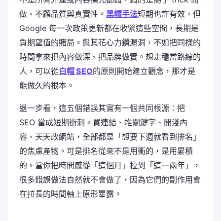
做、不顧品質與真實性。
黑帽手法
短期也許有效，但
Google 每一次政策更新都在收緊這些空間，長期是
負期望值的賭局。與其花心力鑽漏洞，不如把同樣的
時間拿來把內容做深、把品牌做實。想走穩當路線的
人，可以從
白帽 SEO
的原則開始建立觀念，那才是
能做久的根本。
退一步看，這五個錯誤其實有一個共同根源：把
SEO 當成短期衝刺。買連結、堆關鍵字、開淺內
容、天天改網站，全部都是「想要下週就看到排名」
的焦慮產物。可是排名從來不是用衝的，是用累積
的。當你把時間感從「這個月」拉到「這一兩年」，
很多錯誤做法自然就不會做了，因為它們的副作用會
在拉長的時間軸上原形畢露。