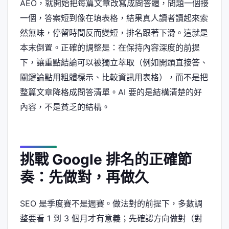
AEO，就開始把每篇文章改寫成問答體，問題一個接
一個，答案短到像在填表格，結果真人讀者讀起來索
然無味，停留時間反而變短，排名跟著下滑。這就是
本末倒置。正確的調整是：在保持內容深度的前提
下，讓重點結論可以被獨立萃取（例如開頭直接答、
關鍵論點用粗體標示、比較資訊用表格），而不是把
整篇文章降格成問答清單。AI 要的是結構清楚的好
內容，不是貧乏的結構。
挑戰 Google 排名的正確節
奏：先做對，再做久
SEO 是季度賽不是週賽。做法對的前提下，多數調
整要看 1 到 3 個月才有意義；先確認方向做對（對