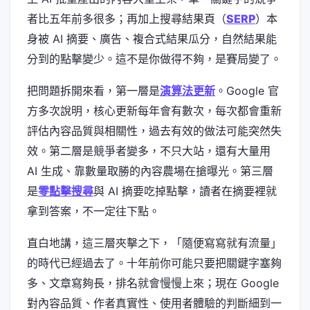
者比五年前多很多；再加上搜尋結果頁（
SERP
）本
身被 AI 摘要、廣告、複合式結果瓜分，自然結果能
分到的點擊變少。這不是你做得不夠，是賽局變了。
把問題拆開來看，第一層是
演算法更新
。Google 官
方多次說明，核心更新每年會有數次，每次都會重新
評估內容品質與相關性，過去有效的做法可能突然失
效。第二層是競爭者變多，不只大站，還有大量用
AI 生成、靠數量取勝的內容農場在搶曝光。第三層
是
零點擊搜尋
與 AI 摘要吃掉點擊，讀者在摘要裡就
拿到答案，不一定往下點。
直白地講，這三層夾擊之下，「隨便寫寫就有流量」
的時代已經過去了。十年前你可能只要把關鍵字塞夠
多、文章寫夠長，排名就會慢慢上來；現在 Google
對內容品質、作者真實性、使用者體驗的判斷細到一