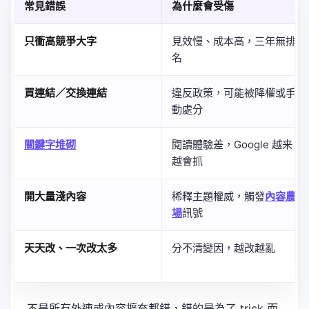
常見錯誤
為什麼會受傷
只衝高競爭大字
見效慢、成本高，三年無排
名
買連結／交換連結
違反政策，可能被降權或手
動處分
關鍵字堆砌
閱讀體驗差，Google 越来
越會抓
開大量淺內容
稀釋主題權威，觸發
內容農
場
訊號
天天改、一次改太多
分不清變因，越改越亂
不是所有外連或內容擴充都錯，錯的是為了 trick 而