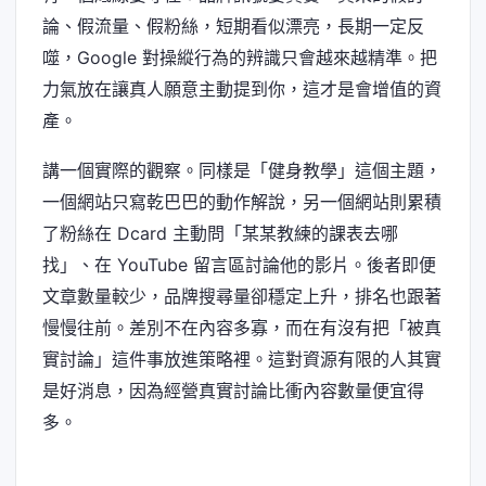
論、假流量、假粉絲，短期看似漂亮，長期一定反
噬，Google 對操縱行為的辨識只會越來越精準。把
力氣放在讓真人願意主動提到你，這才是會增值的資
產。
講一個實際的觀察。同樣是「健身教學」這個主題，
一個網站只寫乾巴巴的動作解說，另一個網站則累積
了粉絲在 Dcard 主動問「某某教練的課表去哪
找」、在 YouTube 留言區討論他的影片。後者即便
文章數量較少，品牌搜尋量卻穩定上升，排名也跟著
慢慢往前。差別不在內容多寡，而在有沒有把「被真
實討論」這件事放進策略裡。這對資源有限的人其實
是好消息，因為經營真實討論比衝內容數量便宜得
多。