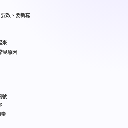
、要改、要新寫
起來
常見原因
訊號
你
節奏