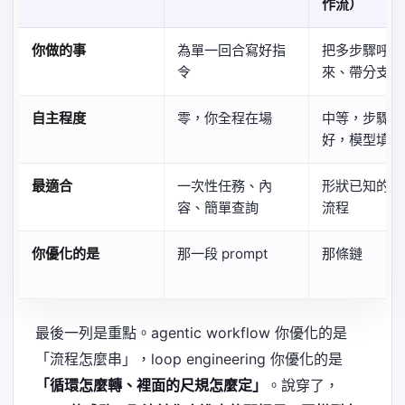
作流）
你做的事
為單一回合寫好指
把多步驟呼叫
令
來、帶分支
自主程度
零，你全程在場
中等，步驟先
好，模型填空
最適合
一次性任務、內
形狀已知的多
容、簡單查詢
流程
你優化的是
那一段 prompt
那條鏈
最後一列是重點。agentic workflow 你優化的是
「流程怎麼串」，loop engineering 你優化的是
「循環怎麼轉、裡面的尺規怎麼定」
。說穿了，