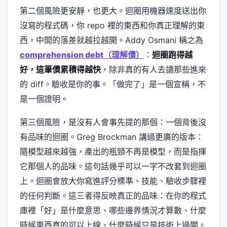
第二個風險更安靜，也更大。迴圈用機器速度送出你
沒寫的程式碼，你 repo 裡的東西和你真正理解的東
西，中間的落差就越拉越開。Addy Osmani 稱之為
comprehension debt（理解債）
：
迴圈跑得越
好，這筆債累積得越快
，除非真的有人去讀那些進來
的 diff。驗收是你的事。「做完了」是一個宣稱，不
是一個證明。
第三個風險，是沒有人會事先提的那個：一個背後沒
有品味的迴圈。Greg Brockman 講過更廣的版本：
隨模型越來越強，產出的瓶頸不再是模型，而是指揮
它那個人的品味。這句話幾乎可以一字不改套到迴圈
上。迴圈會放大你寫進評分標準、技能、驗收步驟裡
的任何判斷。這三者得反映真正的品味：在你的程式
庫裡「好」是什麼意思、哪些邊界情況才算數、什麼
時候東西真的可以上線、什麼時候只是技術上過關。