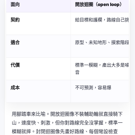
面向
開放迴圈（open loop）
契約
給目標和護欄，路線自己挑
適合
原型、未知地形、摸索階段
代價
標準一模糊，產出大多是噪
音
成本
不可預測，容易爆
用腳踏車來比喻。開放迴圈像不裝輔助輪就直接騎下
山，速度快、刺激，但你對路線完全沒掌握，標準一
模糊就摔。封閉迴圈像先畫好路線、每個彎設檢查