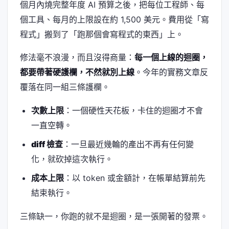
個月內燒完整年度 AI 預算之後，把每位工程師、每
個工具、每月的上限設在約 1,500 美元。費用從「寫
程式」搬到了「跑那個會寫程式的東西」上。
修法毫不浪漫，而且沒得商量：
每一個上線的迴圈，
都要帶著硬護欄，不然就別上線
。今年的實務文章反
覆落在同一組三條護欄。
次數上限
：一個硬性天花板，卡住的迴圈才不會
一直空轉。
diff 檢查
：一旦最近幾輪的產出不再有任何變
化，就砍掉這次執行。
成本上限
：以 token 或金額計，在帳單結算前先
結束執行。
三條缺一，你跑的就不是迴圈，是一張開著的發票。