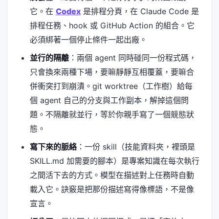
它。在
Codex
是排程分頁，在 Claude Code 是
排程任務、hook 或 GitHub Action 的組合。它
必須綁著一個停止條件一起出廠。
並行的隔離
：兩個 agent 同時碰同一份程式碼，
只會換來兩種下場，要嘛靜靜互相覆蓋，要嘛合
併衝突打到崩潰。git worktree（工作樹）給每
個 agent 自己的分支與工作副本，解掉這個問
題。不隔離就並行，等於你親手寫了一個競態狀
態。
寫下來的脈絡
：一份 skill（技能資料夾，裡頭是
SKILL.md 加需要的腳本）是專案知識在每次執行
之間活下去的方式。模型在描述對上任務時自動
載入它。訣竅是把那份描述寫得像標語，不是像
宣言。