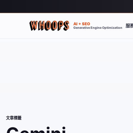
AI + SEO
服
Generative Engine Optimization
文章標籤