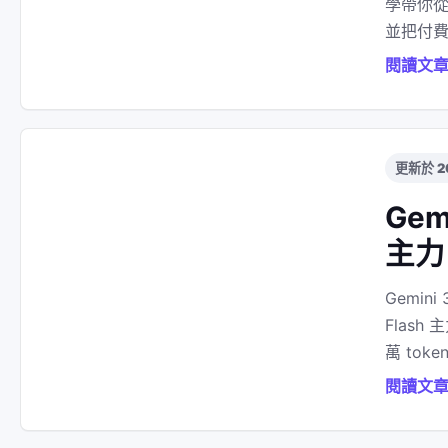
學帶你
並把付費
閱讀文
更新於 2
Gem
主力
Gemini 
Flash
萬 toke
閱讀文