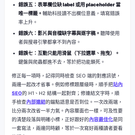
錯誤五：表單欄位缺 label 或用 placeholder 當
唯一標籤。
輔助科技讀不出欄位意義，填寫錯誤
率上升。
錯誤六：影片與音檔缺字幕與逐字稿。
聽障使用
者與搜尋引擎都拿不到內容。
錯誤七：互動只能用滑鼠（下拉選單、拖曳）。
鍵盤與爬蟲都進不去，等於把功能鎖死。
修正每一項時，記得同時檢查 SEO 端的對應訊號，
兩邊一起改才省事。例如修標題層級時，順手把
站內
SEO
的 H1、H2 結構一起對齊；修連結文字時，順
手檢查
內部連結
的錨點語意是否到位。一次改兩端，
比分兩次改省一半力氣。內容層面也一樣，可及性要
的清楚段落與明確小標，正好跟好的
內容最佳化
是同
一套寫法，兩邊同時顧，等於一次寫好兩種讀者要看