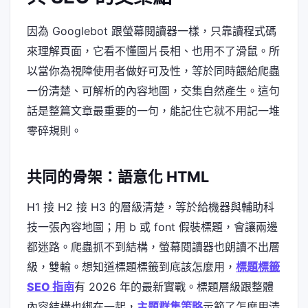
因為 Googlebot 跟螢幕閱讀器一樣，只靠讀程式碼
來理解頁面，它看不懂圖片長相、也用不了滑鼠。所
以當你為視障使用者做好可及性，等於同時餵給爬蟲
一份清楚、可解析的內容地圖，交集自然產生。這句
話是整篇文章最重要的一句，能記住它就不用記一堆
零碎規則。
共同的骨架：語意化 HTML
H1 接 H2 接 H3 的層級清楚，等於給機器與輔助科
技一張內容地圖；用 b 或 font 假裝標題，會讓兩邊
都迷路。爬蟲抓不到結構，螢幕閱讀器也朗讀不出層
級，雙輸。想知道標題標籤到底該怎麼用，
標題標籤
SEO 指南
有 2026 年的最新實戰。標題層級跟整體
內容結構也綁在一起，
主題群集策略
示範了怎麼用清