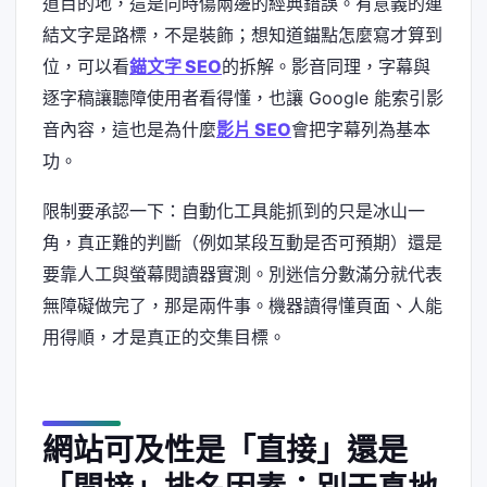
道目的地，這是同時傷兩邊的經典錯誤。有意義的連
結文字是路標，不是裝飾；想知道錨點怎麼寫才算到
位，可以看
錨文字 SEO
的拆解。影音同理，字幕與
逐字稿讓聽障使用者看得懂，也讓 Google 能索引影
音內容，這也是為什麼
影片 SEO
會把字幕列為基本
功。
限制要承認一下：自動化工具能抓到的只是冰山一
角，真正難的判斷（例如某段互動是否可預期）還是
要靠人工與螢幕閱讀器實測。別迷信分數滿分就代表
無障礙做完了，那是兩件事。機器讀得懂頁面、人能
用得順，才是真正的交集目標。
網站可及性是「直接」還是