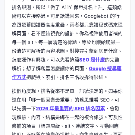
排名規則，所以「做了 A11Y 保證排名上升」這類話
術可以直接略過。可是話講回來，Googlebot 的行
為跟螢幕閱讀器高度重疊，兩者都只靠讀程式碼來理
解頁面，看不懂純視覺的設計。你為視障使用者補的
每一個 alt、每一層清楚的標題，等於也餵給爬蟲一
份清楚可解析的內容地圖。對搜尋引擎到底是什麼、
怎麼運作有興趣，可以先看這篇
SEO 是什麼
的完整
解析；想了解爬蟲怎麼讀你的頁面，
Google 搜尋運
作方式
把爬蟲、索引、排名三階段拆得很細。
換個角度想，排名從來不是單一訊號決定的。如果你
還在用「哪一個因素最重要」的舊思維看 SEO，可
以先讀一下
2026 年最重要的 SEO 排名因素
，會發
現體驗、內容、結構是綁在一起的複合訊號。可及性
修補的項目（標題層級、alt、連結文字、互動回應
速度）正好落在這幾條訊號上，交集自然產生。頁面