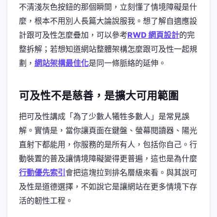
不清淺灰色按鈕的那個瞬間，立刻懂了情境障礙是什
麼，根本不用別人長篇大論說服我。想了解自適應設
計跟可及性怎麼疊加，可以參考
RWD 網頁設計
的完
整拆解；若想知道網站整體架構怎麼跟可及性一起規
劃，
網站架構最佳化
是同一條脈絡的延伸。
可及性不是慈善，是擴大可用範圍
把可及性講成「為了少數人犧牲多數人」是常見誤
解。實情是，當你讓頁面在鍵盤、螢幕閱讀器、陽光
直射下都能用，你服務的是所有人，包括你自己。行
動裝置的普及讓情境障礙變得更普遍，這也是為什麼
行動優先索引
會把這塊拉到排名層級來看。與其說可
及性是道德選擇，不如說它是讓網站在更多情境下存
活的韌性工程。