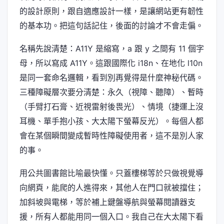
的設計原則，跟自適應設計一樣，是讓網站更有韌性
的基本功。把這句話記住，後面的討論才不會走偏。
名稱先說清楚：A11Y 是縮寫，a 跟 y 之間有 11 個字
母，所以寫成 A11Y。這跟國際化 i18n、在地化 l10n
是同一套命名邏輯，看到別再覺得是什麼神秘代碼。
三種障礙層次要分清楚：永久（視障、聽障）、暫時
（手臂打石膏、近視雷射後畏光）、情境（捷運上沒
耳機、單手抱小孩、大太陽下螢幕反光）。每個人都
會在某個瞬間變成暫時性障礙使用者，這不是別人家
的事。
用公共圖書館比喻最快懂。只蓋樓梯等於只做視覺導
向網頁，能爬的人進得來，其他人在門口就被擋住；
加斜坡與電梯，等於補上鍵盤導航與螢幕閱讀器支
援，所有人都能用同一個入口。我自己在大太陽下看