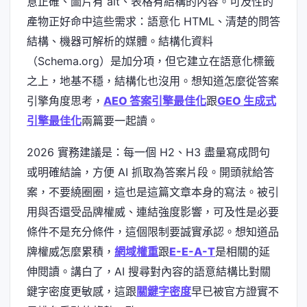
意正確、圖片有 alt、表格有結構的內容。可及性的
產物正好命中這些需求：語意化 HTML、清楚的問答
結構、機器可解析的媒體。結構化資料
（Schema.org）是加分項，但它建立在語意化標籤
之上，地基不穩，結構化也沒用。想知道怎麼從答案
引擎角度思考，
AEO 答案引擎最佳化
跟
GEO 生成式
引擎最佳化
兩篇要一起讀。
2026 實務建議是：每一個 H2、H3 盡量寫成問句
或明確結論，方便 AI 抓取為答案片段。開頭就給答
案，不要繞圈圈，這也是這篇文章本身的寫法。被引
用與否還受品牌權威、連結強度影響，可及性是必要
條件不是充分條件，這個限制要誠實承認。想知道品
牌權威怎麼累積，
網域權重
跟
E-E-A-T
是相關的延
伸閱讀。講白了，AI 搜尋對內容的語意結構比對關
鍵字密度更敏感，這跟
關鍵字密度
早已被官方證實不