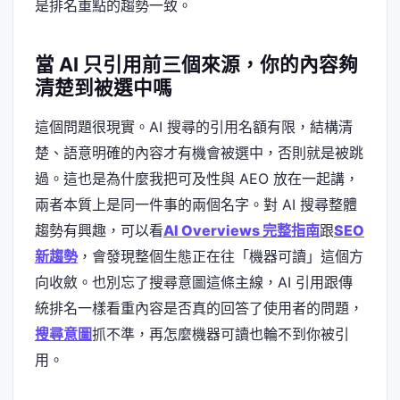
是排名重點的趨勢一致。
當 AI 只引用前三個來源，你的內容夠
清楚到被選中嗎
這個問題很現實。AI 搜尋的引用名額有限，結構清
楚、語意明確的內容才有機會被選中，否則就是被跳
過。這也是為什麼我把可及性與 AEO 放在一起講，
兩者本質上是同一件事的兩個名字。對 AI 搜尋整體
趨勢有興趣，可以看
AI Overviews 完整指南
跟
SEO
新趨勢
，會發現整個生態正在往「機器可讀」這個方
向收斂。也別忘了
搜尋意圖
這條主線，AI 引用跟傳
統排名一樣看重內容是否真的回答了使用者的問題，
搜尋意圖
抓不準，再怎麼機器可讀也輪不到你被引
用。