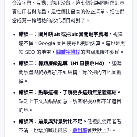
音沒字幕、互動只能用滑鼠，這七個錯誤同時傷到真
實使用者與爬蟲，是性價比最高的修正清單。把它們
當成第一輪體檢的必抓項目就對了。
錯誤一：圖片缺 alt 或把 alt 當關鍵字農場。
視障
聽不懂、Google 圖片搜尋也判讀失真。這也是黑
帽 SEO 的地雷，
關鍵字堆砌
的懲罰風險不要碰。
錯誤二：標題層級亂跳（H1 直接跳 H4）。
螢幕
閱讀器與爬蟲都抓不到結構，等於把內容地圖撕
掉。
錯誤三：點擊這裡、了解更多這類無意義連結。
缺乏上下文與錨點語意，讀者跟機器都不知道目
的地。
錯誤四：前景與背景對比不足。
低視能使用者看
不清，也增加跳出風險，
跳出率
會默默上升。