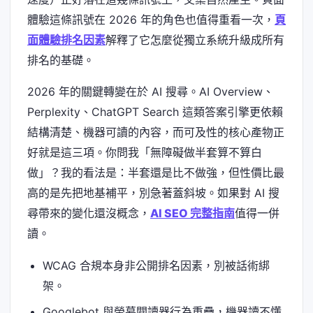
體驗這條訊號在 2026 年的角色也值得重看一次，
頁
面體驗排名因素
解釋了它怎麼從獨立系統升級成所有
排名的基礎。
2026 年的關鍵轉變在於 AI 搜尋。AI Overview、
Perplexity、ChatGPT Search 這類答案引擎更依賴
結構清楚、機器可讀的內容，而可及性的核心產物正
好就是這三項。你問我「無障礙做半套算不算白
做」？我的看法是：半套還是比不做強，但性價比最
高的是先把地基補平，別急著蓋斜坡。如果對 AI 搜
尋帶來的變化還沒概念，
AI SEO 完整指南
值得一併
讀。
WCAG 合規本身非公開排名因素，別被話術綁
架。
Googlebot 與螢幕閱讀器行為重疊，機器讀不懂