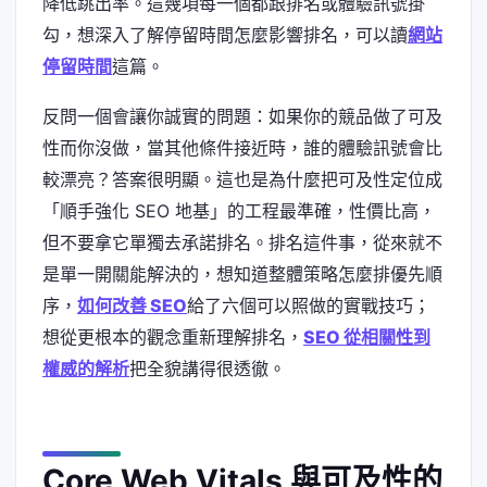
降低跳出率。這幾項每一個都跟排名或體驗訊號掛
勾，想深入了解停留時間怎麼影響排名，可以讀
網站
停留時間
這篇。
反問一個會讓你誠實的問題：如果你的競品做了可及
性而你沒做，當其他條件接近時，誰的體驗訊號會比
較漂亮？答案很明顯。這也是為什麼把可及性定位成
「順手強化 SEO 地基」的工程最準確，性價比高，
但不要拿它單獨去承諾排名。排名這件事，從來就不
是單一開關能解決的，想知道整體策略怎麼排優先順
序，
如何改善 SEO
給了六個可以照做的實戰技巧；
想從更根本的觀念重新理解排名，
SEO 從相關性到
權威的解析
把全貌講得很透徹。
Core Web Vitals 與可及性的