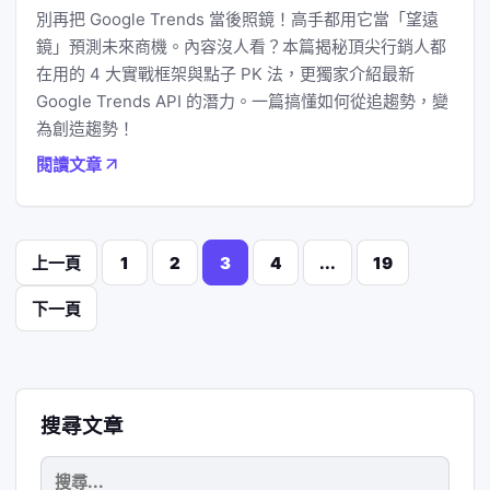
別再把 Google Trends 當後照鏡！高手都用它當「望遠
鏡」預測未來商機。內容沒人看？本篇揭秘頂尖行銷人都
在用的 4 大實戰框架與點子 PK 法，更獨家介紹最新
Google Trends API 的潛力。一篇搞懂如何從追趨勢，變
為創造趨勢！
閱讀文章
文
上一頁
1
2
3
4
...
19
章
下一頁
分
頁
搜尋文章
搜