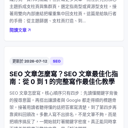
主題拆成支柱頁與集群頁，選定指南型或資源型支柱，接
著用雙向內部連結把權重集中回支柱頁。這篇是給執行者
的手冊：從主題篩選、支柱頁打造、到…
閱讀文章
更新於 2026-07-12
SEO
SEO 文章怎麼寫？SEO 文章最佳化指
南：從 0 到 1 的完整寫作最佳化教學
SEO 文章怎麼寫，核心順序只有四步：先讀懂關鍵字背後
的搜尋意圖，再搭出讓讀者與 Google 都走得順的標題骨
架，接著用讀者聽得懂的話把答案寫清楚，到了第四步再
靠資料回頭改。多數人寫不出排名，不是文筆不夠，而是
把順序搞反了，一開始就盯著關鍵字密度。真正能同時拿